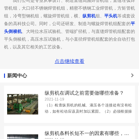
我们公司是专业从事设计、制造直缝高频焊管机组，直缝埋弧焊
管机组，大口径不锈钢焊管机组，精密不锈钢工业焊管机，方矩管机
组，冷弯型钢机组，螺旋焊管机组，横、
纵剪机
组、
平头机
等成套设
备的高科技公司。同时，公司还研发、制造与螺旋焊管机组配套的
平
头倒棱机
、大吨位水压试验机、管端扩径机，与直缝焊管机组配套的
平头倒棱机，高压水压试验机，与小直径焊管机组配套的全自动打包
机，以及其它相关的工艺设备。
公司非常重视新技术的吸收、引进和开发，加大新产品的研发投
点击继续查看
入。近年来相继开发出许多世界领头的先进机组，包括粗成型不换
辊，全电脑调整的直缝焊管机组；成型机全部不换辊，包括精成型也
新闻中心
不用换辊，全电脑调整的直缝焊管机组；成型机全部不换辊，包括圆
变方机架也不用换辊，全电脑调整的圆变方机组；成型机全部不换
纵剪机在调试之前需要做哪些准备？
辊，包括精成型和定径也不用换辊，全电脑调整的方矩管冷弯机组；
2021-11-19
大口径不锈钢焊管机组；精密不锈钢工业焊管机；全电脑控制换型的
（1）检查纵剪机的机械、液压各个连接处有没有松
高钢级螺旋焊管机组；小直径机组用全自动打包机等高科技机组设
动，如有松动应该及时加以紧固。（2）必须根据操
备。
作要求向各个润滑点加润滑油（3）往油箱内加入的
工作用油必须是经过严格过滤后的。（4）操作员在
公司对传统产品优化改进，提高制作质量；对新产品着重研发，
了解机器各个部件的结...
精益求精。使得公司产品性能稳定，质量可靠。太原华科信精密机械
纵剪机条料长短不一的因素有哪些，你知道吗？