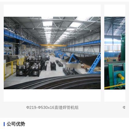
Φ219-Φ530x16直缝焊管机组
Φ2
公司优势